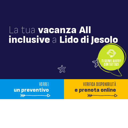
La tua
vacanza
All
inclusive
a
Lido di Jesolo
TI SERVE AIUTO?
CONTATTACI
VORREI
VERIFICA DISPONIBILITÀ
un preventivo
e prenota online
FAMILY HOTEL ALEXANDER
Siamo a 2 passi dalla
spiaggia di Lido di Jesolo!